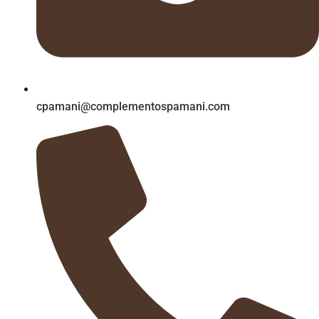
cpamani@complementospamani.com