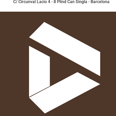
C/ Circunval Lacio 4 - 8 Plind Can Singla - Barcelona